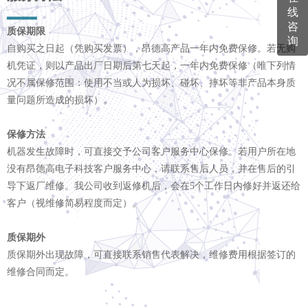
线
▂
▂
▂
▂
咨
质保期限
询
自购买之日起（凭购买发票），昂德高产品一年内免费保修。若无购
机凭证，则以产品出厂日期后第七天起，一年内免费保修（唯下列情
况不属保修范围：使用不当或人为损坏、碰坏、摔坏等非产品本身质
量问题所造成的损坏）。
保修方法
机器发生故障时，可直接交予公司客户服务中心保修。若用户所在地
没有昂德高电子科技客户服务中心，请联系售后人员，并在售后的引
导下返厂维修。我公司收到返修机后，会在5个工作日内修好并返还给
客户（视维修简易程度而定）。
质保期外
质保期外出现故障，可直接联系销售代表解决，维修费用根据签订的
维修合同而定。