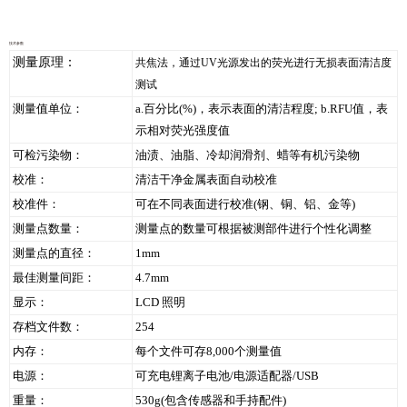
技术参数
测量原理：
共焦法，通过UV光源发出的荧光进行无损表面清洁度
测试
测量值单位：
a.百分比(%)，表示表面的清洁程度; b.RFU值，表
示相对荧光强度值
可检污染物：
油渍、油脂、冷却润滑剂、蜡等有机污染物
校准：
清洁干净金属表面自动校准
校准件：
可在不同表面进行校准(钢、铜、铝、金等)
测量点数量：
测量点的数量可根据被测部件进行个性化调整
测量点的直径：
1mm
最佳测量间距：
4.7mm
显示：
LCD 照明
存档文件数：
254
内存：
每个文件可存8,000个测量值
电源：
可充电锂离子电池/电源适配器/USB
重量：
530g(包含传感器和手持配件)