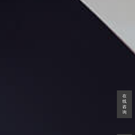
在
线
咨
询