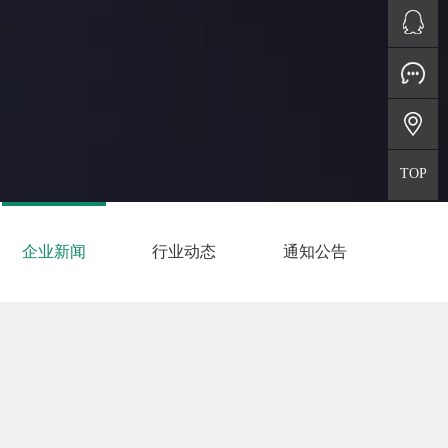
QQ咨询
在线留言
地址
TOP
返回顶部
企业新闻
行业动态
通知公告
年份筛选：
共找到
29
篇相关文章