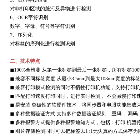
对非打印区域的脏污及异物进 行检测
6、OCR字符识别
数字、字母、符号等字符识别
7、序列化
对标签的序列化进行检测识别
二、技术特点
◼
100%全检测 从第一张标签到最后一张标签，所有标签1
◼
兼容不同标签宽度 从最小3.5mm到最大108mm宽度的
◼
兼容打印模式检测的同时不牺牲打印机功能，支持打印
◼
匹配打印速度打印同时，进行实时检测， 不会减慢打印
◼
易安装 突破性的软硬件技术，将同步器和电眼功能集成为
◼
多种数据验证方式 支持多种数据验证规则：重码 、漏码
◼
多种报警方式提供多种报警通知方式，包括：打印 机暂
◼
图片存储检测同时可以把标签以1 :1无失真的方式保存