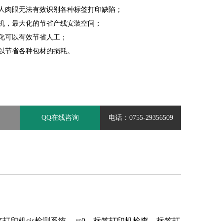
工人肉眼无法有效识别各种标签打印缺陷；
印机，最大化的节省产线安装空间；
优化可以有效节省人工；
以节省各种包材的损耗。
QQ在线咨询
电话：0755-29356509
印机cis检测系统、 rs0、标签打印机检查、标签打