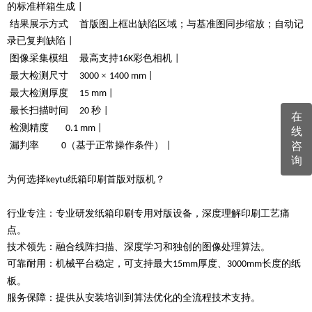
的标准样箱生成
|
结果展示方式
首版图上框出缺陷区域；与基准图同步缩放；自动记
录已复判缺陷
|
图像采集模组
最高支持
彩色相机
16K
|
最大检测尺寸
×
3000
1400 mm |
最大检测厚度
15 mm |
最长扫描时间
秒
20
|
在
检测精度
0.1 mm |
线
漏判率
（基于正常操作条件）
咨
0
|
询
为何选择
纸箱印刷首版对版机？
keytu
行业专注：专业研发纸箱印刷专用对版设备，深度理解印刷工艺痛
点。
技术领先：融合线阵扫描、深度学习和独创的图像处理算法。
可靠耐用：机械平台稳定，可支持最大
厚度、
长度的纸
15mm
3000mm
板。
服务保障：提供从安装培训到算法优化的全流程技术支持。