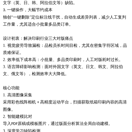
文字（英、日、韩、阿拉伯文等）缺陷。
一键操作，大幅节约成本
3.
独创
“一键删除”定位标注线干扰，自动生成差异列表，减少人工复判
工作量，尤其适合小批量多品类订单。
设计初衷：解决印刷行业三大对版痛点
1.
视觉疲劳导致漏检：品检员长时间目检，尤其在密集字符区域，品
质难保证。
2.
效率低下成本高：小批量、多品类印刷时，人工对版耗时过长。
3.
语言障碍影响检测：面对外国文字（英文、日文、韩文、阿拉伯
文、俄文等），检测效率大大降低。
核心功能
1.
高清图像采集
采用彩色线阵相机
高精度运动平台，扫描获取纸箱印刷内容的高清
+
图像。
2.
智能建模比对
导入
原稿或模板图片，通过版面分析算法全局自动建模。
PDF
3.
深度学习缺陷检测