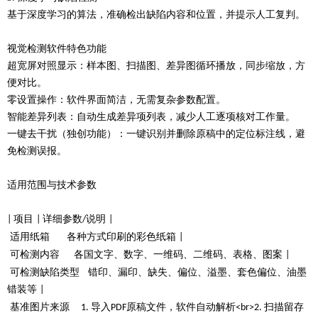
基于深度学习的算法，准确检出缺陷内容和位置，并提示人工复判。
视觉检测软件特色功能
超宽屏对照显示：样本图、扫描图、差异图循环播放，同步缩放，方
便对比。
零设置操作：软件界面简洁，无需复杂参数配置。
智能差异列表：自动生成差异项列表，减少人工逐项核对工作量。
一键去干扰（独创功能）：一键识别并删除原稿中的定位标注线，避
免检测误报。
适用范围与技术参数
项目
详细参数
说明
|
|
/
|
适用纸箱
各种方式印刷的彩色纸箱
|
可检测内容
各国文字、数字、一维码、二维码、表格、图案
|
可检测缺陷类型
错印、漏印、缺失、偏位、溢墨、套色偏位、油墨
错装等
|
基准图片来源
导入
原稿文件，软件自动解析
扫描留存
1.
PDF
<br>2.