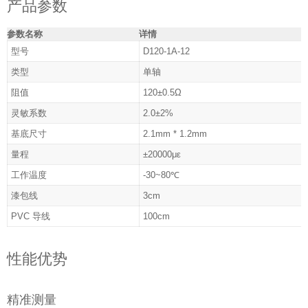
产品参数
参数名称
详情
型号
D120-1A-12
类型
单轴
阻值
120±0.5Ω
灵敏系数
2.0±2%
基底尺寸
2.1mm * 1.2mm
量程
±20000με
工作温度
-30~80℃
漆包线
3cm
PVC 导线
100cm
性能优势
精准测量