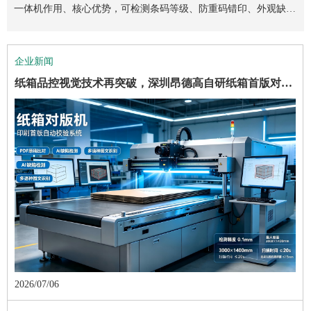
刷行业人工对版漏检、批量报废、多语种检测难等痛点，阐述设备
能检测系统依托机器视觉技术，针对性解决人工质检漏检、重码错
化供应链成为行业热点，光伏、精密电子、医疗耗材等批量生产企
工、处罚、产品召回等经营风险，对比人工检测、离线检测的弊
工首检漏检率高、判定主观、效率低下，易造成批量报废、客户索
一体机作用、核心优势，可检测条码等级、防重码错印、外观缺陷
签打印场景的智能化质检工具，依托智能视觉算法与数据校验技
现标签 100% 在线全检、条码等级核验、重码漏码自动拦截，不良
遇到标签异常会造成滞后停机。IO卡版，遇到标签异常会及时停
签打印机cis检测系统、 rs0、标签打印机检查、标签打印机检查系
Contact Image Sensor，图像传感器是继线阵CCD、CMOS技术之后
模拟印刷机的应用，刮刀接触到大理石平台后，给刮刀一个向下的
打印检测一体机，是通过边打印边检测，把重码、错码、漏码、缺
否可扫描,是否存在重码、漏码、少码、 错号、跳号、超过范围等
是用以印刷后钢网上边的锡膏、红胶、硅胶等残留物的清洗作业，
达到的清洗水平。不同清洗水平要求的清洗应选择不同的钢网清洗
件越来越多，对SMT工艺的挑战也越来越严峻。然而根据研究，整
警，无错误。
测系统，打印机防重系统。
为企业生产线、包装线、仓库分拣货物时，防止产品混料、防止产
唯一号的条码标签，通常叫序列号管理，或者流水码管理。但在日
检测斑马Zebra打印机打印的条码是否可扫描,是否存在重码、漏
什么原因造成的呢？
否可扫描,是否存在重码、漏码、少码、 错号、跳号、超过范围等
控炉温曲线制程，从而提高焊接工艺水平。然而部分工程师却不知
搭载 16K 彩色线阵相机与 AI 深度学习比对算法的核心技术，列明
码管控难等行业痛点。该设备搭载 CIS 相机硬件架构，具备打印瑕
业对标签防重、溯源质检需求激增。深耕 AIDC 自动识别领域的深
端，重点介绍昂德高 RS0 条码打印检测一体机。该设备依托机器
赔风险。昂德高 KEYTU 纸箱首件对版机依托 16K 线阵相机与自
检测，适配各类工业打印机，满足 UDI、追溯合规管控需求。
术，集成打印质量检测、条码可读性判定、数据内容比对、脏污异
标签自动作废补打；设备支持对接 MES/WMS 系统，适配 3C、汽
机，异常标签就在打印机出口第一张，但IO卡会增加用户成本，且
统、标签打印检测、标签打印检测系统、标签打印检测一体机、标
发展完善的一类新型光电成像传感器。采用LED光源阵列可有效控
力，通过肉眼观察是否LED光透过刮刀来判断刮刀是否有缺陷。
陷标签筛选出来，与标签打印机“融为一体“，以“机器视觉算法”为
多种不良现象。实现条码打印及检测自动化，提高标签打印质量及
钢网经过长期性的作业，表层会附加许多的锡膏，如果不及时有效
机工艺和设备。钢网清洗水平要求越高，清洗成本越高，消费成本
个工序中的工艺不良70%是在印刷过程中发生的,其中，钢网不良引
品条码重复、防止产品没贴条码（或印刷条码）、防止产品漏扫而
常批量打印条码标签的时候，经常会出现条码重复打印，或者条码
码、少码、 错号、跳号、超过范围等多种不良现象。实现条码打
多种不良现象。实现条码打印及检测自动化，提高标签打印质量及
道如 在电子制造工厂，很多公司花大价钱购置bestemp炉温测试仪
检测精度、检测幅面等硬件参数，详解全域图像采集、智能模板比
疵检测、条码等级判定、OCR 字符识别、标签序列化校验、实时
圳市昂德高携自研昂德高 RS0 条码打印检测一体机亮相展会，该
视觉算法实现打印检测一体化，可完成条码识读、OCR 字符识
研 AI 算法，像素级自动比对图文色差、缺字、模糊缺陷，开机前
物检测、OCR字符识别、序列化检测、实时数据统计七大核心功
车零部件、医药、物流、跨境电商等行业，解决标签错印、追溯断
不是所有型号打印机都有IO卡。绝大部分用户在连续打印标签时，
签检测系统怎么用标签缺陷检测、检验标签打印机、雷达标签缺陷
制设备功耗，使用寿命长，且无需预热；采用柱状透镜实现物体与
核心的一款软硬件集成系统，用于取代人工，检测标签的条码可读
效率、减少条码标签打印错误，避免产品出货的错误成本。
的清除，会固化，影响锡膏的印刷质量，会降低pcba焊接品质，可
以几何级数增加。
起的缺陷占到35%左右。这就是为什么要导入使用钢网检查机的原
开发的一款条码检测系统。
漏号的情况，经过对大量客户的了解统计，打印重码，漏码的情况
印及检测自动化，提高标签打印质量及效率、减少条码标签打印错
效率、减少条码标签打印错误，避免产品出货的错误。
来管控炉温曲线制程，从而提高焊接工艺水平。然而部分工程师却
对、多语种图文识别等功能；同时分析设备微米级精准检测、替代
数据统计七大核心功能，可对接主流工业标签打印机实现打印检测
设备可快速对接现有产线，高精度排查标签重码、印刷缺陷，遵循
别、重码查重、打印缺陷、脏污异物全项检测，支持全规格标签、
完成首件判定，标准化品控、大幅缩减校版工时，帮助包装厂从源
能。软件严格遵循ISO国际标准，可全方位检测标签漏印、扭曲、
裂、合规处罚等生产痛点。
是选择指令停机版。在单张打印检测时，选择IO卡停机版。
检测、条码打印检测一体机、条码防重、条码在线打印检测系统、
感光元件1:1成像，无传统光学透镜的像场几何畸变，对物体高质
性，等级，质量缺陷等，减少异常标签造成的成本风险。
以用昂德高钢网检查机检测钢网是否堵孔。表层会附加许多的锡
因了。
主要有如下几个方面的原因。
误，避免产品出货的错误成本。
不知道如 在电子制造工厂，很多
企业新闻
人工目视、高效适配多批次换单生产三大应用价值，介绍离线免改
同步作业，自动拦截漏印、褶皱、脏污、重码不良品，适配消费电
国际条码检测标准，有效削减人工质检成本、缩短回本周期。依托
全品牌打印机适配，高速同步检测不降低产线效率，安装简单并具
头规避印刷质量事故，搭建数字化首检追溯体系。
脏污、重码、错序、字符异常等各类问题，实现标签外观、条码合
防条码重复设备、标签边打印边检测、条码打印防重条码防错系
量还原。通过在打印机出口安装CIS宽幅线阵相机，边打印边扫
膏，长期不清洗，助焊剂有腐蚀性也会造成钢网变型、受损、性能
纸箱品控视觉技术再突破，深圳昂德高自研纸箱首版对版机引领包装印刷智能化革新
产线的落地优势，展现国产智能纸箱印刷品控设备的技术创新与行
子、PCB 电路、精密制造多场景产线，凭借自研算法与成熟落地案
自研软硬件技术与头部打印机品牌战略合作，昂德高服务华为、比
备多重报警、图片溯源存储功能，适配 3C、医疗器械、汽车、新
规、数据信息的全维度自动化校验，有效解决传统人工检测效率
统、打印的标签为什么需要条码检测系统、条码重码解决方案、、
描，检测出重码、错码、漏码、缺陷等异常标签，控制打印机暂
降低。
业赋能作用。
例，帮助企业缩减品控人力成本，实现标签全流程智能化合规管
亚迪等上下游制造企业，综合实力位居国内 AIDC 标签设备行业前
能源等行业，是替代人工、规避标签合规风险的优选在线检测设
低、误差大、标准不统一的难题，助力企业实现条码标签打印品质
二维码打印质量检验、二维码印刷检测。
停，且软件界面有提示。
控，助推工厂智能制造转型升级。
列，企业立足深圳研发布局全国，以自主创新推动国内标识检测产
备。
标准化、数字化管控，广泛适配多行业批量标签打印质检场景。
业国产化升级，助力制造业品控智能化转型。
2026/07/06