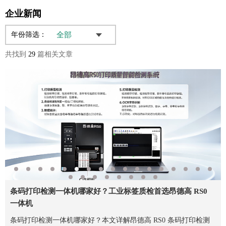
企业新闻
年份筛选：
共找到
29
篇相关文章
纸箱品控视觉技术再突破，深圳昂德高自研纸箱首版对版机引
依托机器视觉革新标签品控，昂德高 RS0 打造全链路标签质
标签品控技术实现突破，深圳昂德高自研设备引领全球 AIDC
条码打印检测一体机哪家好？昂德高 RS0 一站式解决标签质
包装纸箱字符缺失、模糊、不清晰、颜色差异大智能检测方案
条码打印检测一体机哪家好？工业标签质检首选昂德高 RS0
昂德高RS0条码防重防错防漏打印检测软件系统：全功能赋能
RS0条码打印检测一体机：防重防漏自动补打视觉检测整套方
如何选择条码打印检测一体机指令停机或IO卡停机呢？
为什么要导入标签条码打印防重码缺陷检测系统？
昂德高LVS-R600条码打印在线检测系统能否解决条码重码、
刮刀检测平台如何检测刮刀缺陷？
条码打印检测一体机
条码打印为什么会出现重码,如何解决?
钢网清洗机的介绍及其作用
为什么要用钢网清洗机替代人工？
为什么要导入使用钢网检查机？
条码打印防重码如何实现？
二维码打印检测一体机
流水线条码防重防错防呆防混料扫描系统能够100%检测吗？
条码打印为什么会出现重码，如何解决？
斑马Zebra打印机在线条码打印防重复防错防漏检错方案
炉温测试仪隔热盒如何正确选择与使用?
TSC打印机防重码在线检测系统
Zebra斑马打印机条码打印在线检测系统
领包装印刷智能化革新
检解决方案
产业革新
检难题
—— 昂德高 KEYTU 包装纸箱首件对版机落地应用价值分析
一体机
标签精准质检
案
标签缺陷？
本文围绕深圳市昂德高自研纸箱对版机展开介绍，结合当下包装印
在制造业标签印刷品控需求升级背景下，昂德高 RS0 打印质量智
第二十五届工博会 IAS 工业自动化展顺利落幕，智能制造与数字
本文围绕工业条码标签打印质检行业痛点，分析标签漏检带来的返
纸箱印刷普遍存在字符缺失、字体模糊、套印色差等缺陷，传统人
条码打印检测一体机哪家好？本文详解昂德高 RS0 条码打印检测
昂德高RS0条码防重防错防漏打印检测软件系统是一款面向工业标
本文介绍 RS0条码打印检测一体机，整合打印与视觉检测功能，实
条码打印检测因为打印机有指令优先级，如打印任务没有发送完，
标签条码打印防重码缺陷检测系统，也叫检测功能条码打印机、标
昂德高LVS-R600条码打印在线检测系统包含CIS宽幅线阵相机，
刮刀检测平台，也叫刮刀检测机、刮刀检查机、刮刀品检机。它是
标签条码打印缺陷在线检测系统，也叫标签质量检测系统，或条码
RS0条码打印在线防重复及检错系统 ：主要用来检测打印的条码是
全气动钢网清洗机，是SMT工作中清洗钢网的一种机器设备，主要
清洗机的工艺特点是选择清洗机的工艺和设备，需要考虑清洗要求
随着产品的精细化,贴装零件越来越小，0201、01005等微小型元器
RS0条码打印防重码系统，边打印边检测，遇到异常码可停机报
二维码打印检测一体机也叫条码打印检测一体机，条码打印在线检
RS1流水线条码防重防错防呆防混料得利捷扫描系统是深圳昂德高
随着制造业的精细化管理，很多产品在生产过程中，都会贴上一个
斑马Zebra打印机在线条码打印防重复防错防漏检错系统主要用来
在做炉温测试仪维修时发现炉温测试仪高温损坏现象非常严重，是
RS0条码打印在线防重复及检错系统：主要用来检测打印的条码是
在电子制造工厂，很多公司花大价钱购置bestemp炉温测试仪来管