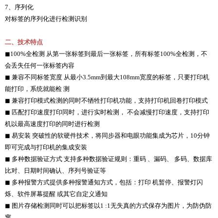
7、序列化
对标签的序列化进行检测识别
二、技术特点
◼
100%全检测 从第一张标签到最后一张标签，所有标签100%全检测，不
会丢失任何一张标签内容
◼
兼容不同标签宽度 从最小3.5mm到最大108mm宽度的标签，只要打印机
能打印，系统就能检 测
◼
兼容打印模式检测的同时不牺牲打印机功能，支持打印机回卷打印模式
◼
匹配打印速度打印同时，进行实时检测， 不会减慢打印速度，支持打印
机以最高速度打印的同时进行检测
◼
易安装 突破性的软硬件技术，将同步器和电眼功能集成为芯片，10分钟
即可完成与打印机的集成安装
◼
多种数据验证方式 支持多种数据验证规则：重码 、漏码、 多码、数据库
比对、日期时间确认、序列号验证等
◼
多种报警方式提供多种报警通知方式，包括：打印 机暂停、报警灯闪
烁、软件屏幕提醒 或其它自定义通知
◼
图片存储检测同时可以把标签以1 :1无失真的方式保存为图片，为防伪防
窜。