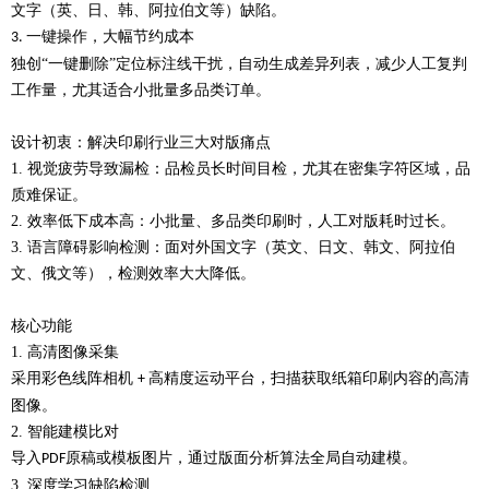
文字（英、日、韩、阿拉伯文等）缺陷。
一键操作，大幅节约成本
3.
独创
“一键删除”定位标注线干扰，自动生成差异列表，减少人工复判
工作量，尤其适合小批量多品类订单。
设计初衷：解决印刷行业三大对版痛点
1.
视觉疲劳导致漏检：品检员长时间目检，尤其在密集字符区域，品
质难保证。
2.
效率低下成本高：小批量、多品类印刷时，人工对版耗时过长。
3.
语言障碍影响检测：面对外国文字（英文、日文、韩文、阿拉伯
文、俄文等），检测效率大大降低。
核心功能
1.
高清图像采集
采用彩色线阵相机
高精度运动平台，扫描获取纸箱印刷内容的高清
+
图像。
2.
智能建模比对
导入
原稿或模板图片，通过版面分析算法全局自动建模。
PDF
3.
深度学习缺陷检测