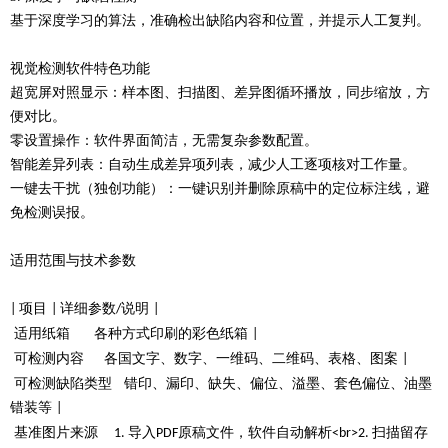
基于深度学习的算法，准确检出缺陷内容和位置，并提示人工复判。
视觉检测软件特色功能
超宽屏对照显示：样本图、扫描图、差异图循环播放，同步缩放，方
便对比。
零设置操作：软件界面简洁，无需复杂参数配置。
智能差异列表：自动生成差异项列表，减少人工逐项核对工作量。
一键去干扰（独创功能）：一键识别并删除原稿中的定位标注线，避
免检测误报。
适用范围与技术参数
项目
详细参数
说明
|
|
/
|
适用纸箱
各种方式印刷的彩色纸箱
|
可检测内容
各国文字、数字、一维码、二维码、表格、图案
|
可检测缺陷类型
错印、漏印、缺失、偏位、溢墨、套色偏位、油墨
错装等
|
基准图片来源
导入
原稿文件，软件自动解析
扫描留存
1.
PDF
<br>2.