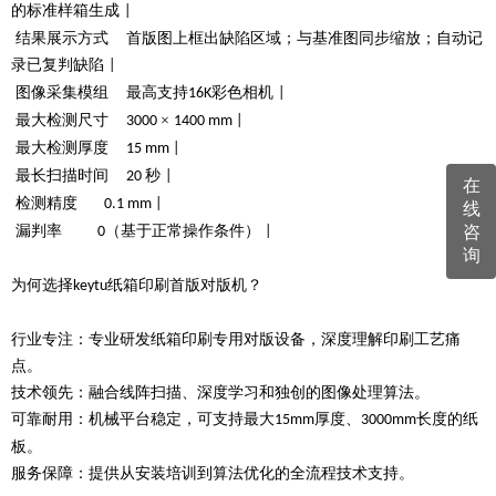
的标准样箱生成
|
结果展示方式
首版图上框出缺陷区域；与基准图同步缩放；自动记
录已复判缺陷
|
图像采集模组
最高支持
彩色相机
16K
|
最大检测尺寸
×
3000
1400 mm |
最大检测厚度
15 mm |
最长扫描时间
秒
20
|
在
检测精度
0.1 mm |
线
漏判率
（基于正常操作条件）
咨
0
|
询
为何选择
纸箱印刷首版对版机？
keytu
行业专注：专业研发纸箱印刷专用对版设备，深度理解印刷工艺痛
点。
技术领先：融合线阵扫描、深度学习和独创的图像处理算法。
可靠耐用：机械平台稳定，可支持最大
厚度、
长度的纸
15mm
3000mm
板。
服务保障：提供从安装培训到算法优化的全流程技术支持。